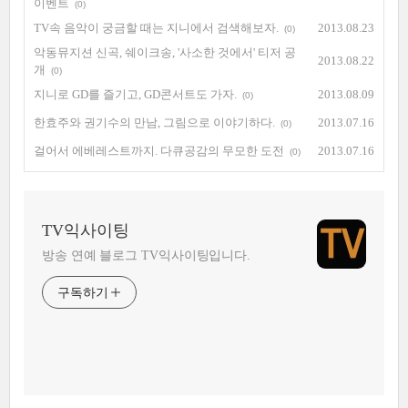
이벤트
(0)
TV속 음악이 궁금할 때는 지니에서 검색해보자.
2013.08.23
(0)
악동뮤지션 신곡, 쉐이크송, '사소한 것에서' 티저 공
2013.08.22
개
(0)
지니로 GD를 즐기고, GD콘서트도 가자.
2013.08.09
(0)
한효주와 권기수의 만남, 그림으로 이야기하다.
2013.07.16
(0)
걸어서 에베레스트까지. 다큐공감의 무모한 도전
2013.07.16
(0)
TV익사이팅
방송 연예 블로그 TV익사이팅입니다.
구독하기