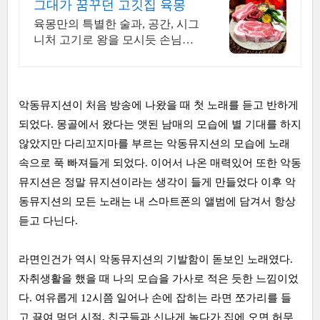
그대가 꿈꾸던 고깃집 육몽
육몽만의 특별한 술과, 공간, 시그
니처 고기로 왕을 모시듯 손님을
대접합니다
악동뮤지션이 처음 방송에 나왔을 때 첫 노래를 듣고 반하게
되었다. 몽골에서 왔다는 앳된 남매의 모습에 별 기대를 하지
않았지만 다리꼬지마를 부르는 악동뮤지션의 모습에 노래
속으로 푹 빠져들게 되었다. 이어서 나온 매력있어 또한 악동
뮤지션은 정말 뮤지션이라는 생각이 들게 만들었다 이후 악
동뮤지션의 모든 노래는 내 스마트폰의 앨범에 담겨서 항상
듣고 다닌다.
라면인건가 역시 악동뮤지션의 기발함이 돋보인 노래였다.
자취생활을 했을 때 나의 모습을 가사로 적은 듯한 느낌이었
다. 여유롭게 12시쯤 일어나 손에 잡히는 라면 쪼가리를 들
고 끓여 먹던 시절, 친구들과 신나게 놀다가 집에 오면 허무