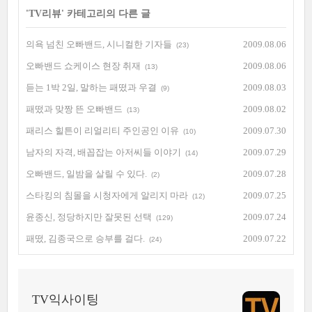
'
TV리뷰
' 카테고리의 다른 글
의욕 넘친 오빠밴드, 시니컬한 기자들
2009.08.06
(23)
오빠밴드 쇼케이스 현장 취재
2009.08.06
(13)
듣는 1박 2일, 말하는 패떴과 우결
2009.08.03
(9)
패떴과 맞짱 뜬 오빠밴드
2009.08.02
(13)
패리스 힐튼이 리얼리티 주인공인 이유
2009.07.30
(10)
남자의 자격, 배꼽잡는 아저씨들 이야기
2009.07.29
(14)
오빠밴드, 일밤을 살릴 수 있다.
2009.07.28
(2)
스타킹의 침몰을 시청자에게 알리지 마라
2009.07.25
(12)
윤종신, 정당하지만 잘못된 선택
2009.07.24
(129)
패떴, 김종국으로 승부를 걸다.
2009.07.22
(24)
TV익사이팅