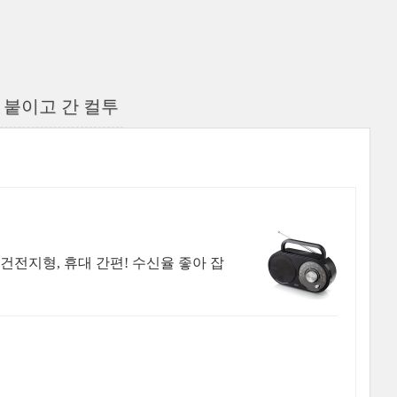
 붙이고 간 컬투
건전지형, 휴대 간편! 수신율 좋아 잡