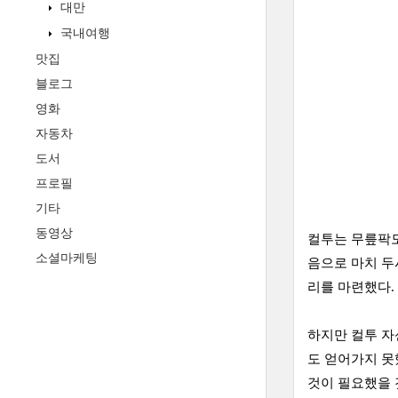
대만
국내여행
맛집
블로그
영화
자동차
도서
프로필
기타
동영상
컬투는 무릎팍도
소셜마케팅
음으로 마치 두
리를 마련했다.
하지만 컬투 자
도 얻어가지 못
것이 필요했을 