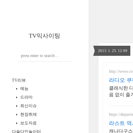
TV익사이팅
2013. 1. 25. 12:09
http://www.c
라디오 쿠
TV리뷰
클래식한 디
예능
음 없이 즐
드라마
최신이슈
https://depart
현장취재
라스트 역
보도자료
캐나다구스, 
다솔다인놀이터