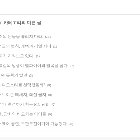
능
' 카테고리의 다른 글
어의 눈물을 흘리지 마라.
(13)
정글의 법칙, 개뻥과 리얼 사이
(1)
마가 지켜보고 있다.
(1)
 특집의 망령이 뱀파이어의 발목을 잡다.
(7)
던 유행의 발견
(3)
라디오스타를 선택했을까?
(0)
 보여준 메세지, 좌절 금지
(0)
감대 형성하기 힘든 MC 광희
(0)
르, 광희와 비교되는 아이돌
(6)
스퀘어 공연, 무한도전이기에 가능했다.
(0)