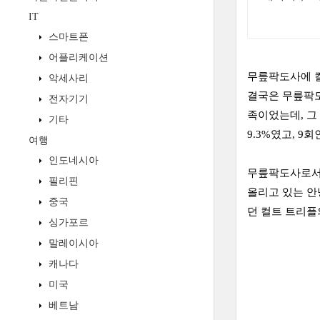
IT
스마트폰
어플리케이션
무릎팍도사에 컬
악세사리
결국은 무릎팍도
전자기기
족이었는데, 그
기타
9.3%였고, 9
여행
인도네시아
무릎팍도사로서 
필리핀
올리고 있는 안녕
중국
던 컬트 트리플
싱가포르
말레이시아
캐나다
미국
베트남