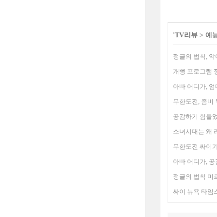
'
TV리뷰
>
예
정글의 법칙, 악
개뻥 프로그램 
아빠 어디가, 엄
무한도전, 좀비
공감하기 힘들었
소녀시대는 왜 
무한도전 싸이가
아빠 어디가, 공
정글의 법칙 미
싸이 뉴욕 타임